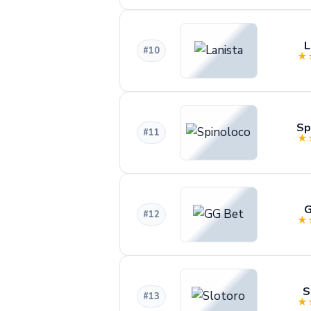
L
#10
★
Sp
#11
★
G
#12
★
S
#13
★