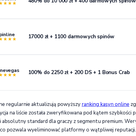
480% do 10 000 zł + 400 darmowych spinów
★
★
★
★
pinline
17000 zł + 1100 darmowych spinów
★
★
★
★
nevegas
100% do 2250 zł + 200 DS + 1 Bonus Crab
★
★
★
★
ine regularnie aktualizują powyższy
ranking kasyn online
zg
cja na liście została zweryfikowana pod kątem szybkości
i absolutny standard dla graczy z segmentu premium. Weryf
co pozwala wyeliminować platformy o wątpliwej reputacji.