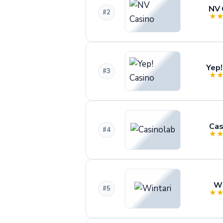
NV 
#2
★
Yep!
#3
★
Cas
#4
★
Wi
#5
★