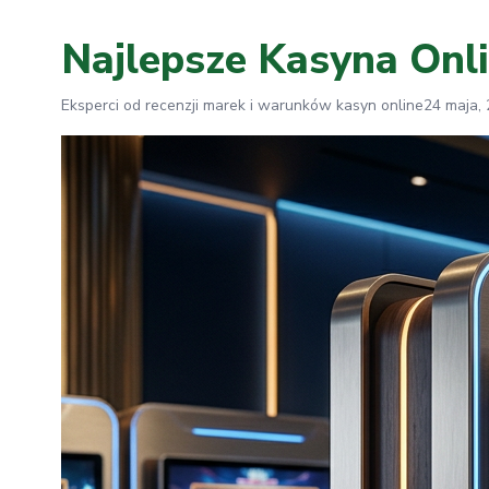
Najlepsze Kasyna Onli
Eksperci od recenzji marek i warunków kasyn online
24 maja,