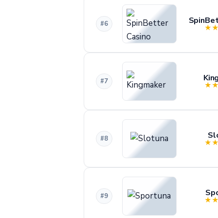
SpinBet
#6
★
Kin
#7
★
Sl
#8
★
Sp
#9
★