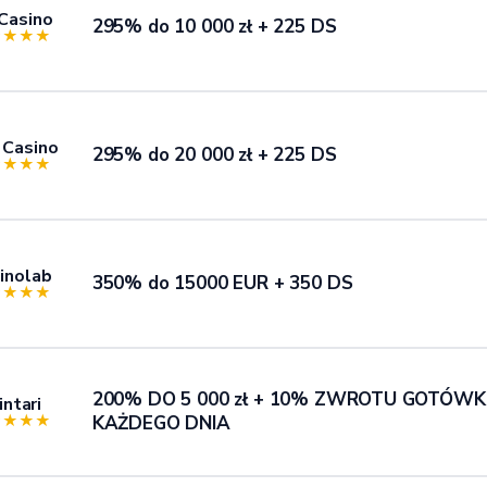
Casino
295% do 10 000 zł + 225 DS
★
★
★
★
 Casino
295% do 20 000 zł + 225 DS
★
★
★
★
inolab
350% do 15000 EUR + 350 DS
★
★
★
★
200% DO 5 000 zł + 10% ZWROTU GOTÓWK
ntari
★
★
★
★
KAŻDEGO DNIA