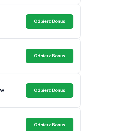
Odbierz Bonus
Odbierz Bonus
ów
Odbierz Bonus
Odbierz Bonus