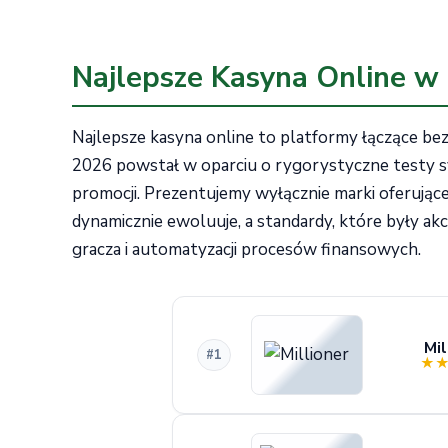
Najlepsze Kasyna Online w 
Najlepsze kasyna online to platformy łączące b
2026 powstał w oparciu o rygorystyczne testy s
promocji. Prezentujemy wyłącznie marki oferują
dynamicznie ewoluuje, a standardy, które były a
gracza i automatyzacji procesów finansowych.
Mil
#1
★