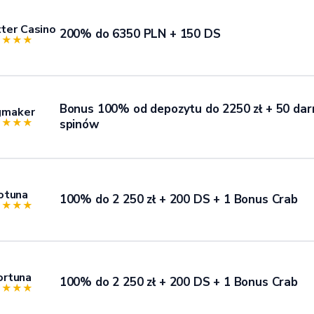
ter Casino
200% do 6350 PLN + 150 DS
★
★
★
★
Bonus 100% od depozytu do 2250 zł + 50 d
gmaker
★
★
★
★
spinów
otuna
100% do 2 250 zł + 200 DS + 1 Bonus Crab
★
★
★
★
ortuna
100% do 2 250 zł + 200 DS + 1 Bonus Crab
★
★
★
★