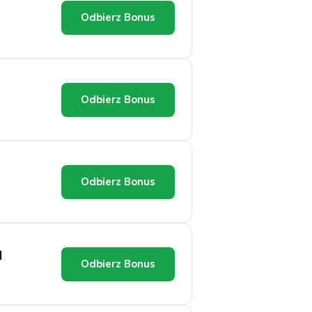
Odbierz Bonus
Odbierz Bonus
Odbierz Bonus
I
Odbierz Bonus