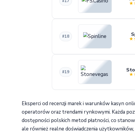
#17
★
S
#18
★
Sto
#19
★
Eksperci od recenzji marek i warunków kasyn onl
operatorów oraz trendami rynkowymi. Każda pozy
dostępności polskich metod płatności, co stanow
ale również realne doświadczenia użytkowników, 